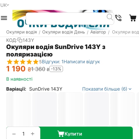
UK
Меню
Пошук
Кошик
Окуляри водія
Окуляри водія День
Авіатор
Окуляри вод
/
/
/
КОД:
143Y
Окуляри водія SunDrive 143Y з
поляризацією
Відгуки: 1
Написати відгук
5
1 190
1 360
₴
-13%
₴
В наявності
Варіації:
SunDrive 143Y
Показати більше (6)
+
−
Купити