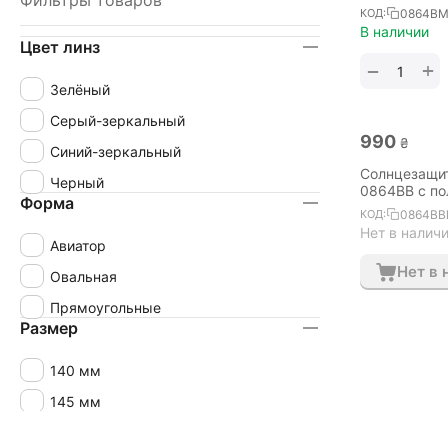
Фильтры товаров
0864BM
КОД:
В наличии
Цвет линз
+
−
Зелёный
Серый-зеркальный
‍990‍
₴
Синий-зеркальный
Солнцезащит
Черный
0864BB с по
Форма
0864BB
КОД:
Нет в налич
Авиатор
Нет в 
Овальная
Прямоугольные
Размер
140 мм
145 мм