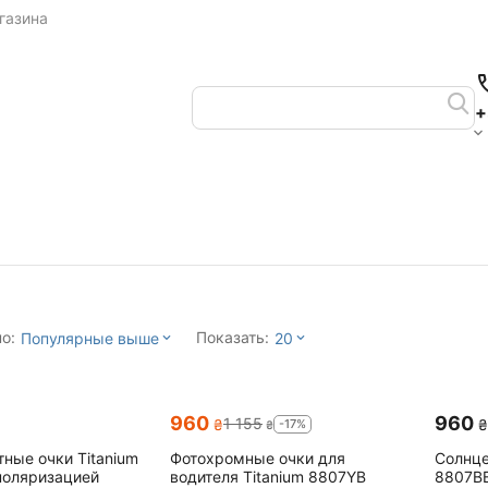
газина
+
о:
Показать:
Популярные выше
20
‍960‍
‍960‍
1 155
-17%
₴
₴
₴
ные очки Titanium
Фотохромные очки для
Солнце
поляризацией
водителя Titanium 8807YB
8807BB