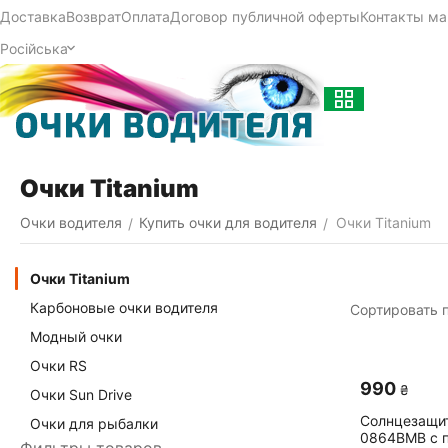
Доставка
Возврат
Оплата
Договор публичной оферты
Контакты ма
Російська
Очки Titanium
Очки водителя
Купить очки для водителя
Очки Titanium
/
/
Очки Titanium
Карбоновые очки водителя
Сортировать п
Модный очки
Очки RS
‍990‍
₴
Очки Sun Drive
Солнцезащит
Очки для рыбалки
0864BMB с 