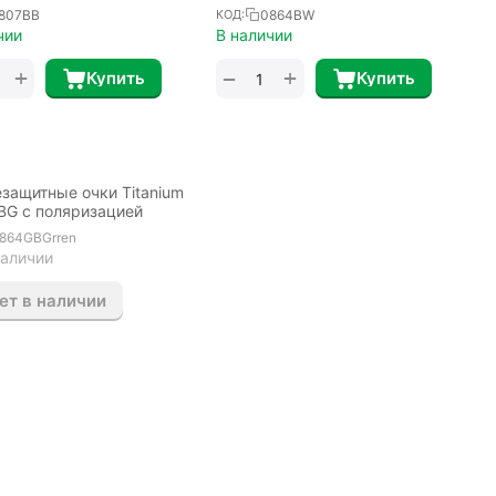
807BB
0864BW
КОД:
чии
В наличии
+
+
−
Купить
Купить
защитные очки Titanium
G с поляризацией
864GBGrren
наличии
ет в наличии