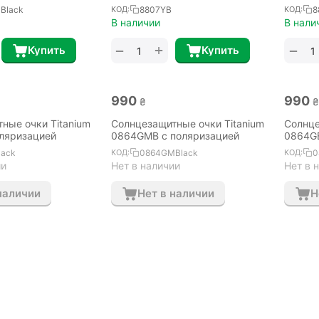
Black
8807YB
8
КОД:
КОД:
В наличии
В нали
+
−
−
Купить
Купить
‍990‍
‍990‍
₴
₴
ные очки Titanium
Солнцезащитные очки Titanium
Солнце
ляризацией
0864GMB с поляризацией
0864GB
lack
0864GMBlack
0
КОД:
КОД:
ии
Нет в наличии
Нет в 
наличии
Нет в наличии
Н