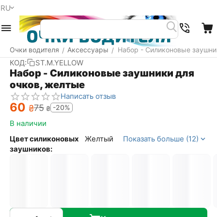
RU
Меню
Найти
Корзина
Очки водителя
Аксессуары
Набор - Силиконовые заушни
/
/
КОД:
ST.M.YELLOW
Набор - Силиконовые заушники для
очков, желтые
Написать отзыв
‍60‍
‍75‍
₴
-20%
₴
В наличии
Цвет силиконовых
Желтый
Показать больше (12)
заушников: