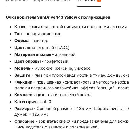
Очки водителя SunDrive 143 Yellow с поляризацией
Класс
- очки для плохой видимости с желтыми линзами
Тип
- поляризационные
Форма
- авиатор
Цвет линз
- желтый (T.A.C.)
Материал оправы
- алюминий
Цвет оправы
- графитовый
Модель
- мужские, женские, унисекс
Защита
- глаз при плохой видимости в туман, дождь, сне
Функции
- повышенная контрастность и четкость изобра
фарами встречного автомобиля, эффект "солнца" - пози
Комплектация
- очки, тканевый чехол
Категория
- cat. 0
Размеры
- Основной размер = 135 мм; Ширина линзы = 
дужек = 125 мм;
Описание
- водительские очки предназначены для вожде
Очки водителя с защитой и поляризацией.