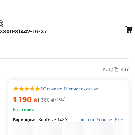
380(98)442-16-37
КОД:
143Y
5
Отзывов: 1
Написать отзыв
1 190
1 360
₴
-13%
₴
В наличии
Вариации:
SunDrive 143Y
Показать больше (6)