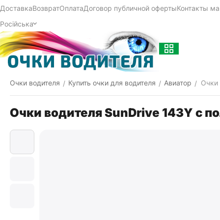
Доставка
Возврат
Оплата
Договор публичной оферты
Контакты ма
Російська
Очки водителя
Купить очки для водителя
Авиатор
Очки 
/
/
/
Очки водителя SunDrive 143Y с п