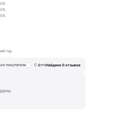
0%
0%
0%
ний год
ько покупатели
С фото
Найдено 0 отзывов
йдены