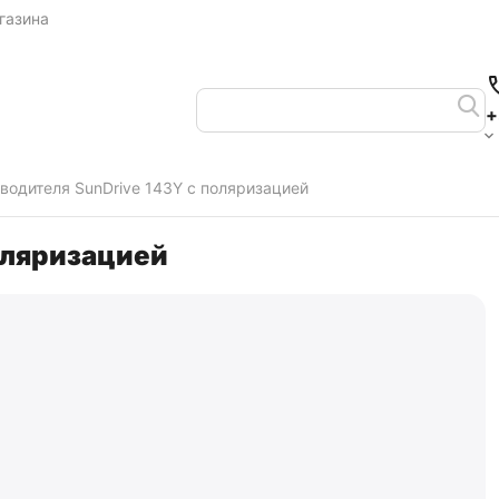
газина
+
водителя SunDrive 143Y с поляризацией
оляризацией