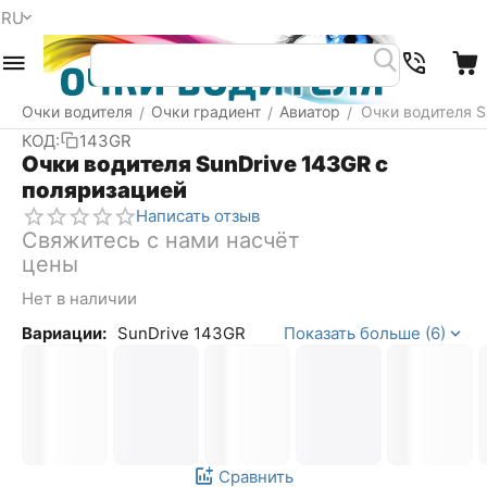
RU
Меню
Найти
Корзина
Очки водителя
Очки градиент
Авиатор
Очки водителя S
/
/
/
КОД:
143GR
Очки водителя SunDrive 143GR с
поляризацией
Написать отзыв
Свяжитесь с нами насчёт 
цены
Нет в наличии
Вариации:
SunDrive 143GR
Показать больше (6)
Сравнить