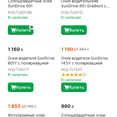
Солнцезащитные очки
Очки водительские
SunDrive 601
SunDrive 601 Gradient с
поляризацией
601GB
601G
КОД:
КОД:
В наличии
В наличии
Купить
Купить
1 160
1 190
1 360
₴
₴
₴
Очки водителя SunDrive
Очки водителя SunDrive
601Y с поляризацией
143Y с поляризацией
601Y
143Y
КОД:
КОД:
В наличии
(1)
В наличии
Купить
Купить
1 855
‍990‍
2 199
₴
₴
₴
Фотохромные очки
Солнцезащитные очки