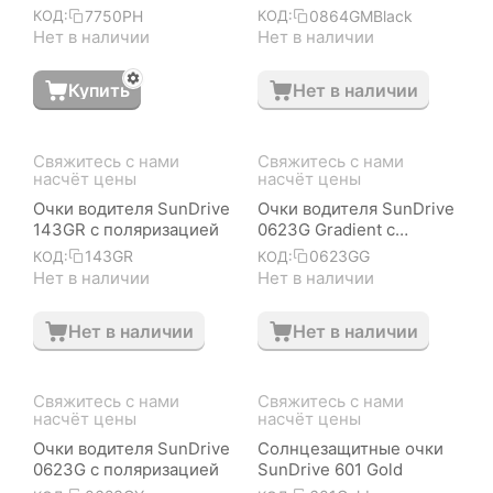
7750 от солнца
поляризацией
7750PH
0864GMBlack
КОД:
КОД:
Нет в наличии
Нет в наличии
Купить
Нет в наличии
Свяжитесь с нами 
Свяжитесь с нами 
насчёт цены
насчёт цены
Очки водителя SunDrive
Очки водителя SunDrive
143GR с поляризацией
0623G Gradient с
поляризацией
143GR
0623GG
КОД:
КОД:
Нет в наличии
Нет в наличии
Нет в наличии
Нет в наличии
Свяжитесь с нами 
Свяжитесь с нами 
насчёт цены
насчёт цены
Очки водителя SunDrive
Солнцезащитные очки
0623G с поляризацией
SunDrive 601 Gold