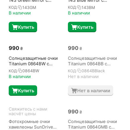
143 Green Mirror с
143 Blue Mirror с
поляризацией
поляризацией
143GM
143BM
КОД:
КОД:
В наличии
В наличии
Купить
Купить
‍990‍
‍990‍
₴
₴
Солнцезащитные очки
Солнцезащитные очки
Titanium 0864BW с
Titanium 0864BB с
поляризацией
поляризацией
0864BW
0864BBlack
КОД:
КОД:
В наличии
Нет в наличии
Купить
Нет в наличии
Свяжитесь с нами 
‍990‍
₴
насчёт цены
Фотохромные очки
Солнцезащитные очки
хамелеоны SunDrive
Titanium 0864GMB с