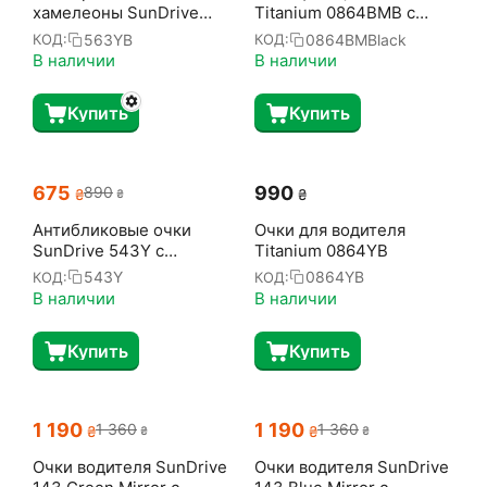
хамелеоны SunDrive
Titanium 0864BMB с
563YB
поляризацией
563YB
0864BMBlack
КОД:
КОД:
В наличии
В наличии
Купить
Купить
‍675‍
‍990‍
‍890‍
₴
₴
₴
Антибликовые очки
Очки для водителя
SunDrive 543Y с
Titanium 0864YB
поляризацией
543Y
0864YB
КОД:
КОД:
В наличии
В наличии
Купить
Купить
1 190
1 190
1 360
1 360
₴
₴
₴
₴
Очки водителя SunDrive
Очки водителя SunDrive